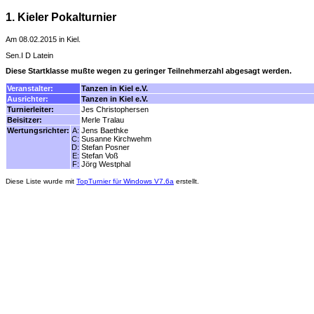
1. Kieler Pokalturnier
Am 08.02.2015 in Kiel.
Sen.I D Latein
Diese Startklasse mußte wegen zu geringer Teilnehmerzahl abgesagt werden.
Veranstalter:
Tanzen in Kiel e.V.
Ausrichter:
Tanzen in Kiel e.V.
Turnierleiter:
Jes Christophersen
Beisitzer:
Merle Tralau
Wertungsrichter:
A:
Jens Baethke
C:
Susanne Kirchwehm
D:
Stefan Posner
E:
Stefan Voß
F:
Jörg Westphal
Diese Liste wurde mit
TopTurnier für Windows V7.6a
erstellt.