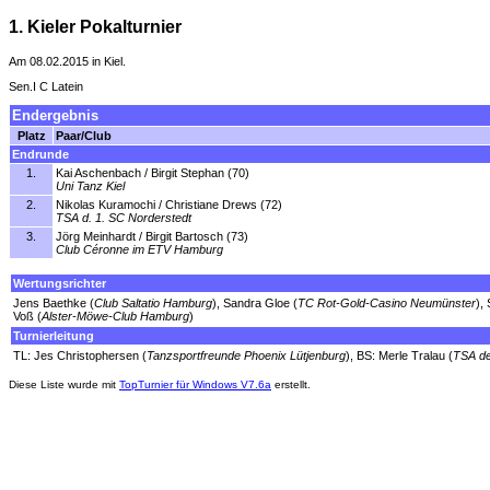
1. Kieler Pokalturnier
Am 08.02.2015 in Kiel.
Sen.I C Latein
Endergebnis
Platz
Paar/Club
Endrunde
1.
Kai Aschenbach / Birgit Stephan (70)
Uni Tanz Kiel
2.
Nikolas Kuramochi / Christiane Drews (72)
TSA d. 1. SC Norderstedt
3.
Jörg Meinhardt / Birgit Bartosch (73)
Club Céronne im ETV Hamburg
Wertungsrichter
Jens Baethke (
Club Saltatio Hamburg
), Sandra Gloe (
TC Rot-Gold-Casino Neumünster
),
Voß (
Alster-Möwe-Club Hamburg
)
Turnierleitung
TL: Jes Christophersen (
Tanzsportfreunde Phoenix Lütjenburg
), BS: Merle Tralau (
TSA d
Diese Liste wurde mit
TopTurnier für Windows V7.6a
erstellt.