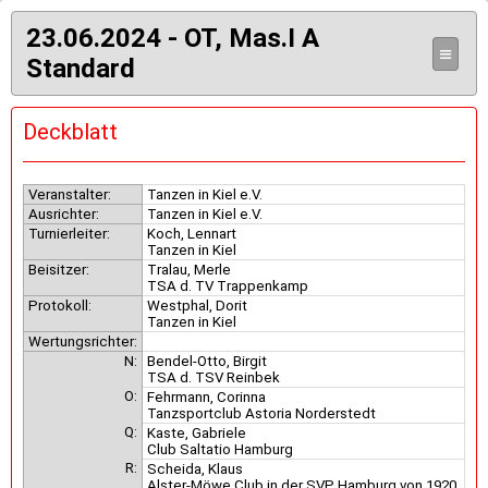
23.06.2024 - OT, Mas.I A
≡
Standard
Deckblatt
Veranstalter:
Tanzen in Kiel e.V.
Ausrichter:
Tanzen in Kiel e.V.
Turnierleiter:
Koch, Lennart
Tanzen in Kiel
Beisitzer:
Tralau, Merle
TSA d. TV Trappenkamp
Protokoll:
Westphal, Dorit
Tanzen in Kiel
Wertungsrichter:
N:
Bendel-Otto, Birgit
TSA d. TSV Reinbek
O:
Fehrmann, Corinna
Tanzsportclub Astoria Norderstedt
Q:
Kaste, Gabriele
Club Saltatio Hamburg
R:
Scheida, Klaus
Alster-Möwe Club in der SVP Hamburg von 1920