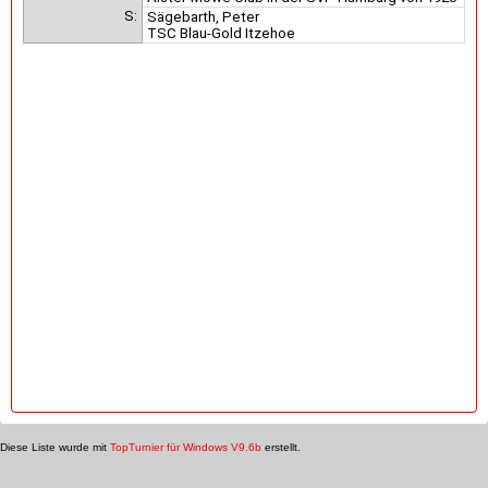
S:
Sägebarth, Peter
TSC Blau-Gold Itzehoe
Diese Liste wurde mit
TopTurnier für Windows V9.6b
erstellt.