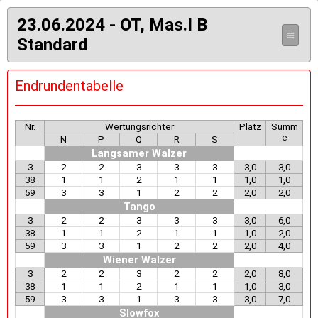
23.06.2024 - OT, Mas.I B
≡
Standard
Endrundentabelle
Nr.
Wertungsrichter
Platz
Summ
e
N
P
Q
R
S
Langsamer Walzer
3
2
2
3
3
3
3,0
3,0
38
1
1
2
1
1
1,0
1,0
59
3
3
1
2
2
2,0
2,0
Tango
3
2
2
3
3
3
3,0
6,0
38
1
1
2
1
1
1,0
2,0
59
3
3
1
2
2
2,0
4,0
Wiener Walzer
3
2
2
3
2
2
2,0
8,0
38
1
1
2
1
1
1,0
3,0
59
3
3
1
3
3
3,0
7,0
Slowfox