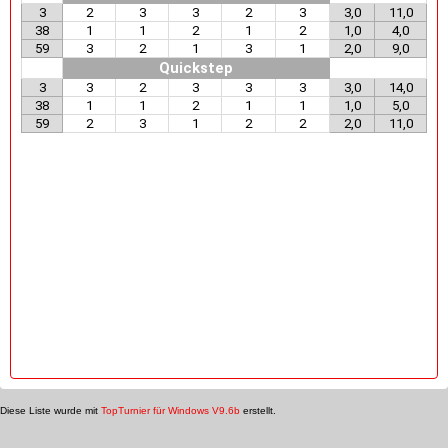
3
2
3
3
2
3
3,0
11,0
38
1
1
2
1
2
1,0
4,0
59
3
2
1
3
1
2,0
9,0
Quickstep
3
3
2
3
3
3
3,0
14,0
38
1
1
2
1
1
1,0
5,0
59
2
3
1
2
2
2,0
11,0
Diese Liste wurde mit
TopTurnier für Windows V9.6b
erstellt.