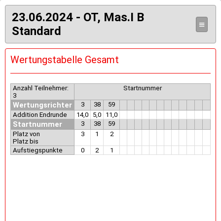
23.06.2024 - OT, Mas.I B
≡
Standard
Wertungstabelle Gesamt
Anzahl Teilnehmer:
Startnummer
3
Wertungsrichter
3
38
59
Addition Endrunde
14,0
5,0
11,0
Startnummer
3
38
59
Platz von
3
1
2
Platz bis
Aufstiegspunkte
0
2
1