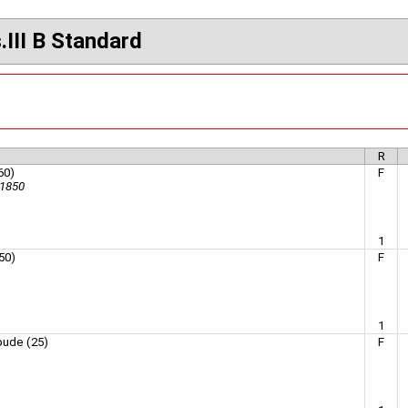
.III B Standard
R
60)
F
 1850
1
50)
F
1
pude (25)
F