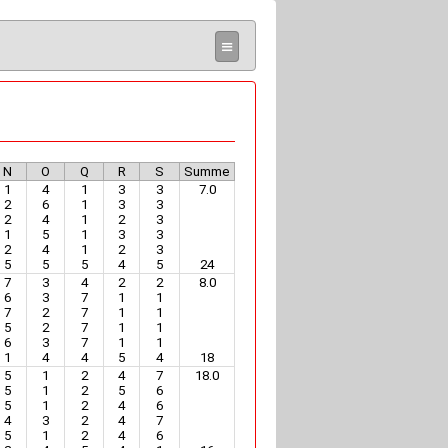
≡
N
O
Q
R
S
Summe
1
4
1
3
3
7.0
2
6
1
3
3
2
4
1
2
3
1
5
1
3
3
2
4
1
2
3
5
5
5
4
5
24
7
3
4
2
2
8.0
6
3
7
1
1
7
2
7
1
1
5
2
7
1
1
6
3
7
1
1
1
4
4
5
4
18
5
1
2
4
7
18.0
5
1
2
5
6
5
1
2
4
6
4
3
2
4
7
5
1
2
4
6