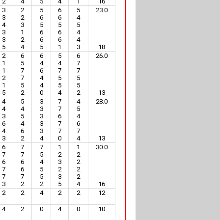
2
4
5
4
1
16
3
2
5
6
5
23.0
3
2
6
6
4
4
3
5
5
5
3
1
6
6
4
3
2
6
6
4
5
4
5
1
3
18
2
6
6
5
6
26.0
1
5
4
4
7
1
7
6
7
7
2
7
4
5
5
1
5
4
5
5
5
2
0
4
2
13
4
5
3
7
4
28.0
4
4
3
7
5
3
5
3
6
4
6
4
3
7
6
4
6
3
7
7
3
2
4
0
4
13
6
7
7
1
1
30.0
7
7
5
2
2
6
6
4
3
2
7
6
5
2
2
7
7
5
3
2
3
2
2
5
4
16
2
2
4
2
2
12
4
2
0
4
0
10