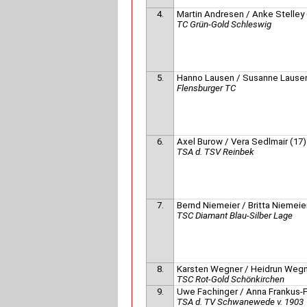
4.
Martin Andresen / Anke Stelley 
TC Grün-Gold Schleswig
5.
Hanno Lausen / Susanne Lausen
Flensburger TC
6.
Axel Burow / Vera Sedlmair (17)
TSA d. TSV Reinbek
7.
Bernd Niemeier / Britta Niemeie
TSC Diamant Blau-Silber Lage
8.
Karsten Wegner / Heidrun Wegn
TSC Rot-Gold Schönkirchen
9.
Uwe Fachinger / Anna Frankus-F
TSA d. TV Schwanewede v. 1903