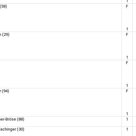
1
(58)
F
1
 (29)
F
1
F
1
r (94)
F
1
er-Bröse (88)
1
achinger (30)
1