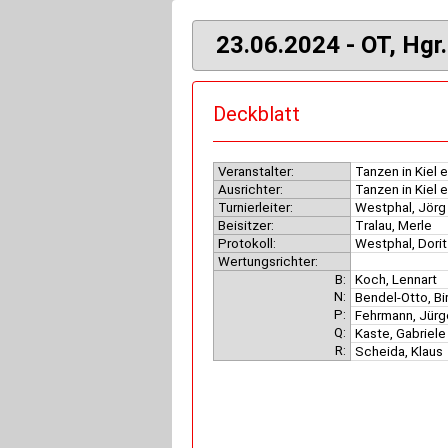
23.06.2024 - OT, Hgr.
Deckblatt
Veranstalter:
Tanzen in Kiel e
Ausrichter:
Tanzen in Kiel e
Turnierleiter:
Westphal, Jör
Beisitzer:
Tralau, Merle
Protokoll:
Westphal, Dori
Wertungsrichter:
B:
Koch, Lennart
N:
Bendel-Otto, Bi
P:
Fehrmann, Jür
Q:
Kaste, Gabriel
R:
Scheida, Klaus