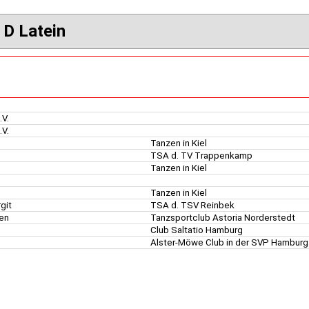
 D Latein
.V.
.V.
g
Tanzen in Kiel
TSA d. TV Trappenkamp
t
Tanzen in Kiel
Tanzen in Kiel
rgit
TSA d. TSV Reinbek
gen
Tanzsportclub Astoria Norderstedt
e
Club Saltatio Hamburg
Alster-Möwe Club in der SVP Hamburg