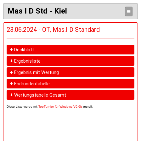
Mas I D Std - Kiel
≡
23.06.2024 - OT, Mas.I D Standard
+
Deckblatt
+
Ergebnisliste
+
Ergebnis mit Wertung
+
Endrundentabelle
+
Wertungstabelle Gesamt
Diese Liste wurde mit
TopTurnier für Windows V9.6b
erstellt.