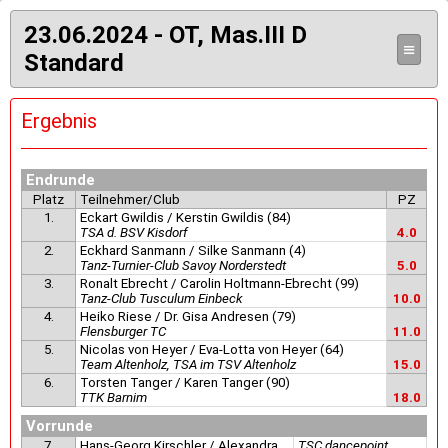
23.06.2024 - OT, Mas.III D
≡
Standard
Ergebnis
Endrunde
Platz
Teilnehmer/Club
PZ
1.
Eckart Gwildis / Kerstin Gwildis (84)
TSA d. BSV Kisdorf
4.0
2.
Eckhard Sanmann / Silke Sanmann (4)
Tanz-Turnier-Club Savoy Norderstedt
5.0
3.
Ronalt Ebrecht / Carolin Holtmann-Ebrecht (99)
Tanz-Club Tusculum Einbeck
10.0
4.
Heiko Riese / Dr. Gisa Andresen (79)
Flensburger TC
11.0
5.
Nicolas von Heyer / Eva-Lotta von Heyer (64)
Team Altenholz, TSA im TSV Altenholz
15.0
6.
Torsten Tanger / Karen Tanger (90)
TTK Barnim
18.0
Vorrunde
7.
Hans-Georg Kirschler / Alexandra
TSC dancepoint,