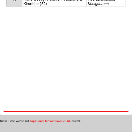
Kirschler (52)
Königsbrunn
Diese Liste wurde mit
TopTurnier für Windows V9.6b
erstellt.