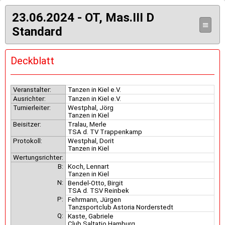
23.06.2024 - OT, Mas.III D
≡
Standard
Deckblatt
Veranstalter:
Tanzen in Kiel e.V.
Ausrichter:
Tanzen in Kiel e.V.
Turnierleiter:
Westphal, Jörg
Tanzen in Kiel
Beisitzer:
Tralau, Merle
TSA d. TV Trappenkamp
Protokoll:
Westphal, Dorit
Tanzen in Kiel
Wertungsrichter:
B:
Koch, Lennart
Tanzen in Kiel
N:
Bendel-Otto, Birgit
TSA d. TSV Reinbek
P:
Fehrmann, Jürgen
Tanzsportclub Astoria Norderstedt
Q:
Kaste, Gabriele
Club Saltatio Hamburg