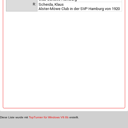
R:
Scheida, Klaus
Alster-Möwe Club in der SVP Hamburg von 1920
Diese Liste wurde mit
TopTurnier für Windows V9.6b
erstellt.