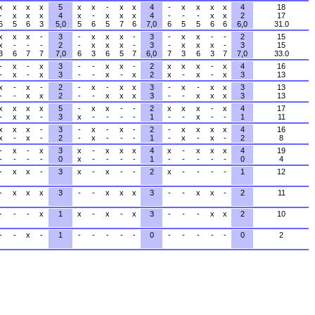
x
x
x
x
5
x
x
-
x
x
4
-
x
x
x
x
4
18
-
x
x
x
4
x
-
x
x
x
4
-
-
-
x
x
2
17
6
5
6
3
5,0
5
6
5
7
6
7,0
6
5
5
6
6
6,0
31.0
x
x
x
-
3
-
x
x
x
-
3
-
x
x
-
-
2
15
x
-
-
-
2
-
x
x
x
-
3
-
x
x
x
-
3
15
3
6
7
7
7,0
6
3
6
5
7
6,0
7
3
6
3
7
7,0
33.0
-
x
-
x
3
-
-
x
x
-
2
x
x
x
-
x
4
16
-
x
-
x
3
-
-
x
-
x
2
x
-
x
-
x
3
13
x
-
x
-
2
-
x
-
x
x
3
-
x
-
x
x
3
13
-
-
x
x
2
-
-
x
x
x
3
-
-
x
x
x
3
13
x
x
x
x
5
-
x
x
-
-
2
x
x
x
-
x
4
17
-
x
x
-
3
x
-
-
-
-
1
-
-
x
-
-
1
11
x
x
x
-
3
-
x
-
x
-
2
-
x
x
x
x
4
16
x
-
x
-
2
-
x
-
-
-
1
-
x
-
x
-
2
8
-
x
-
x
3
x
-
x
x
x
4
x
-
x
x
x
4
19
-
-
-
-
0
x
-
-
-
-
1
-
-
-
-
-
0
4
-
x
x
-
3
x
-
x
-
-
2
x
-
-
-
-
1
12
-
x
x
x
3
-
-
x
x
x
3
-
-
x
x
-
2
11
-
-
-
x
1
x
-
x
-
x
3
-
-
-
x
x
2
10
-
-
x
-
1
-
-
-
-
-
0
-
-
-
-
-
0
2