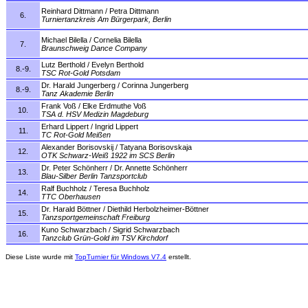
Reinhard Dittmann / Petra Dittmann
6.
Turniertanzkreis Am Bürgerpark, Berlin
Michael Bilella / Cornelia Bilella
7.
Braunschweig Dance Company
Lutz Berthold / Evelyn Berthold
8.-9.
TSC Rot-Gold Potsdam
Dr. Harald Jungerberg / Corinna Jungerberg
8.-9.
Tanz Akademie Berlin
Frank Voß / Elke Erdmuthe Voß
10.
TSA d. HSV Medizin Magdeburg
Erhard Lippert / Ingrid Lippert
11.
TC Rot-Gold Meißen
Alexander Borisovskij / Tatyana Borisovskaja
12.
OTK Schwarz-Weiß 1922 im SCS Berlin
Dr. Peter Schönherr / Dr. Annette Schönherr
13.
Blau-Silber Berlin Tanzsportclub
Ralf Buchholz / Teresa Buchholz
14.
TTC Oberhausen
Dr. Harald Böttner / Diethild Herbolzheimer-Böttner
15.
Tanzsportgemeinschaft Freiburg
Kuno Schwarzbach / Sigrid Schwarzbach
16.
Tanzclub Grün-Gold im TSV Kirchdorf
Diese Liste wurde mit
TopTurnier für Windows V7.4
erstellt.