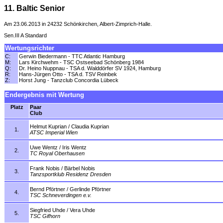
11. Baltic Senior
Am 23.06.2013 in 24232 Schönkirchen, Albert-Zimprich-Halle.
Sen.III A Standard
Wertungsrichter
C:
Gerwin Biedermann - TTC Atlantic Hamburg
M:
Lars Kirchwehm - TSC Ostseebad Schönberg 1984
Q:
Dr. Heino Nuppnau - TSA d. Walddörfer SV 1924, Hamburg
R:
Hans-Jürgen Otto - TSA d. TSV Reinbek
Z:
Horst Jung - Tanzclub Concordia Lübeck
Endergebnis mit Wertung
Platz
Paar
Club
Helmut Kuprian / Claudia Kuprian
1.
ATSC Imperial Wien
Uwe Wentz / Iris Wentz
2.
TC Royal Oberhausen
Frank Nobis / Bärbel Nobis
3.
Tanzsportklub Residenz Dresden
Bernd Pförtner / Gerlinde Pförtner
4.
TSC Schneverdingen e.v.
Siegfried Uhde / Vera Uhde
5.
TSC Gifhorn