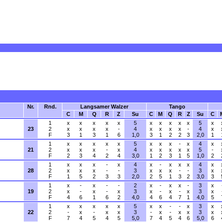
Nr.
Rnd.
Langsamer Walzer
Tango
C
M
Q
R
Z
Su
C
M
Q
R
Z
Su
C
1
x
x
x
x
x
5
x
x
x
x
x
5
x
23
2
x
x
x
x
-
4
x
x
x
x
-
4
x
F
3
1
3
1
6
1,0
3
1
2
2
3
2,0
1
1
x
x
x
x
x
5
x
x
x
-
x
4
x
21
2
x
x
x
-
x
4
x
x
x
x
x
5
-
F
2
3
4
2
4
3,0
1
2
3
1
5
1,0
2
1
x
x
x
-
x
4
x
-
x
x
x
4
x
28
2
x
x
x
-
-
3
x
x
x
-
-
3
x
F
1
5
2
3
3
2,0
2
5
1
3
2
3,0
3
1
x
-
x
-
-
2
x
-
x
x
-
3
x
19
2
x
-
x
-
x
3
x
-
x
-
x
3
x
F
4
6
1
6
2
4,0
4
6
4
7
1
4,0
5
1
x
x
x
x
x
5
x
x
-
-
x
3
x
22
2
-
x
-
x
x
3
-
x
-
x
x
3
x
F
7
4
5
4
5
5,0
7
4
5
4
6
5,0
6