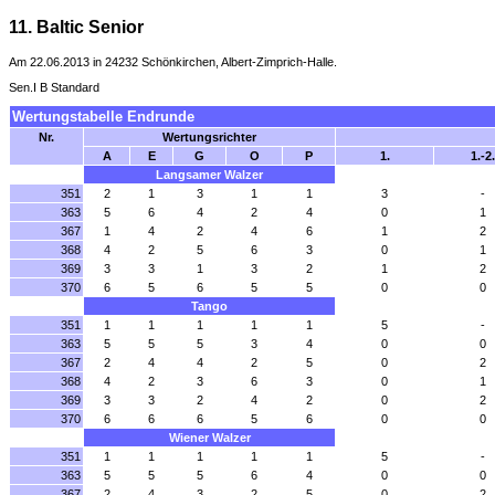
11. Baltic Senior
Am 22.06.2013 in 24232 Schönkirchen, Albert-Zimprich-Halle.
Sen.I B Standard
Wertungstabelle Endrunde
Nr.
Wertungsrichter
A
E
G
O
P
1.
1.-2.
Langsamer Walzer
351
2
1
3
1
1
3
-
363
5
6
4
2
4
0
1
367
1
4
2
4
6
1
2
368
4
2
5
6
3
0
1
369
3
3
1
3
2
1
2
370
6
5
6
5
5
0
0
Tango
351
1
1
1
1
1
5
-
363
5
5
5
3
4
0
0
367
2
4
4
2
5
0
2
368
4
2
3
6
3
0
1
369
3
3
2
4
2
0
2
370
6
6
6
5
6
0
0
Wiener Walzer
351
1
1
1
1
1
5
-
363
5
5
5
6
4
0
0
367
2
4
3
2
5
0
2