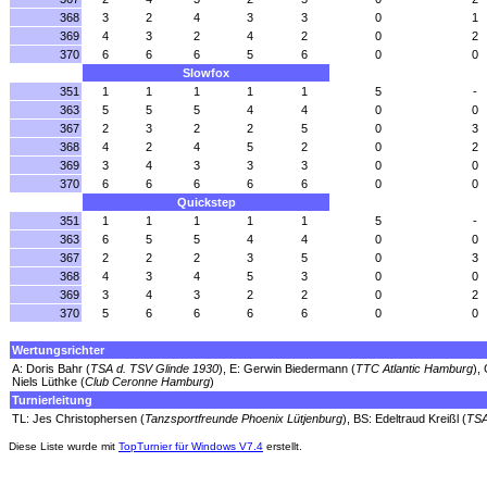
368
3
2
4
3
3
0
1
369
4
3
2
4
2
0
2
370
6
6
6
5
6
0
0
Slowfox
351
1
1
1
1
1
5
-
363
5
5
5
4
4
0
0
367
2
3
2
2
5
0
3
368
4
2
4
5
2
0
2
369
3
4
3
3
3
0
0
370
6
6
6
6
6
0
0
Quickstep
351
1
1
1
1
1
5
-
363
6
5
5
4
4
0
0
367
2
2
2
3
5
0
3
368
4
3
4
5
3
0
0
369
3
4
3
2
2
0
2
370
5
6
6
6
6
0
0
Wertungsrichter
A: Doris Bahr (
TSA d. TSV Glinde 1930
), E: Gerwin Biedermann (
TTC Atlantic Hamburg
),
Niels Lüthke (
Club Ceronne Hamburg
)
Turnierleitung
TL: Jes Christophersen (
Tanzsportfreunde Phoenix Lütjenburg
), BS: Edeltraud Kreißl (
TSA
Diese Liste wurde mit
TopTurnier für Windows V7.4
erstellt.